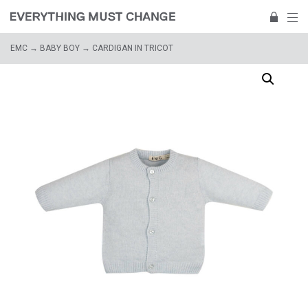
EMC
→
BABY BOY
→ CARDIGAN IN TRICOT